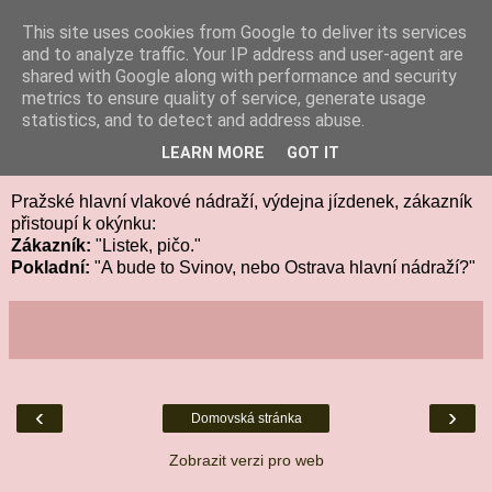
This site uses cookies from Google to deliver its services
Gaybook.cz
and to analyze traffic. Your IP address and user-agent are
shared with Google along with performance and security
metrics to ensure quality of service, generate usage
statistics, and to detect and address abuse.
11. prosince 2013
Stručný cestující
LEARN MORE
GOT IT
Pražské hlavní vlakové nádraží, výdejna jízdenek, zákazník
přistoupí k okýnku:
Zákazník:
"Listek, pičo."
Pokladní:
"A bude to Svinov, nebo Ostrava hlavní nádraží?"
‹
›
Domovská stránka
Zobrazit verzi pro web