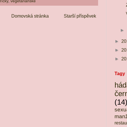
říčky
,
vegetariánské
Domovská stránka
Starší příspěvek
►
►
20
►
20
►
20
Tagy
hád
če
(14
sexu
manž
restau