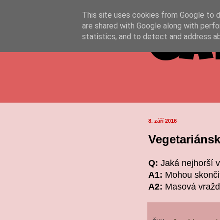
This site uses cookies from Google to de
are shared with Google along with perfo
Ga
statistics, and to detect and address a
8. září 2016
Vegetariáns
Q:
Jaká nejhorší 
A1:
Mohou skonči
A2:
Masová vražd