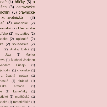
nské
(4)
hříčky
(3)
o
kách
(3)
ostravácké
dofilní
(3)
právnické
zdravotnické
(3)
ské
(3)
americké
(2)
exuální
(2)
křesťanské
ařské
(2)
metavtipy
(2)
stické
(2)
opilecké
(2)
cké
(2)
sousedské
(2)
í
(2)
Andrej Babiš
(1)
ír Jágr
(1)
Marika
ová
(1)
Michael Jackson
Saddám Husajn
(1)
ýchodní
(1)
cikánské
(1)
 a špatná zpráva
(1)
andské
(1)
fiťácké
(1)
ouzská armáda
(1)
vé
(1)
kameňáky
(1)
stické
(1)
mariňácké
(1)
tické
(1)
motorkářské
(1)