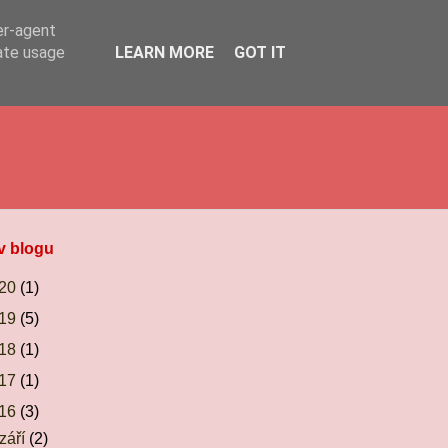
er-agent
rate usage
LEARN MORE
GOT IT
v blogu
20
(1)
19
(5)
18
(1)
17
(1)
16
(3)
září
(2)