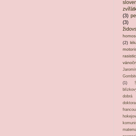
slove
zvířát
(3)
pe
(3)
židov
homos
(2)
lék
motori
rasisti
vánočn
Jarom
Gombit
(1)
blízkov
dobrá
doktor
franc
hokejo
komuni
matema