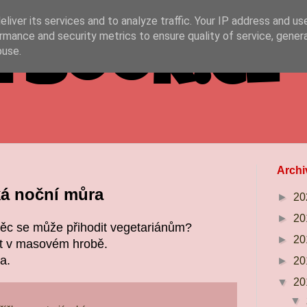
liver its services and to analyze traffic. Your IP address and us
rmance and security metrics to ensure quality of service, gene
ybook.cz
buse.
Archi
ká noční můra
►
20
►
20
věc se může přihodit vegetariánům?
►
20
t v masovém hrobě.
a.
►
20
▼
20
▼