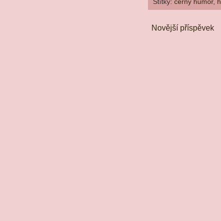
Štítky:
černý humor
,
h
Novější příspěvek