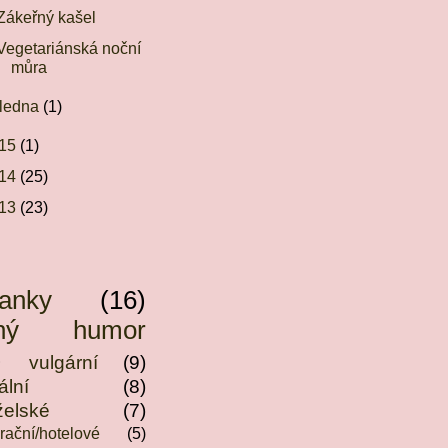
Zákeřný kašel
Vegetariánská noční
můra
ledna
(1)
15
(1)
14
(25)
13
(23)
anky
(16)
rný humor
)
vulgární
(9)
ální
(8)
elské
(7)
rační/hotelové
(5)